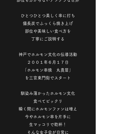
部位も分からないアングラな世界
ひとつひとつ美しく串に打ち
備長炭でふっくら焼き上げ
部位や美味しい食べ方を
丁寧にご説明する
神戸でホルモン文化の伝導活動
２００１年６月１７日
「ホルモン串焼 丸貴屋」
を三宮東門街でスタート
馴染み薄かったホルモン文化
食べてビックリ
瞬く間にホルモンファンは増え
今やホルモン串を片手に
生マッコリで乾杯！
そんな女子会が日常に