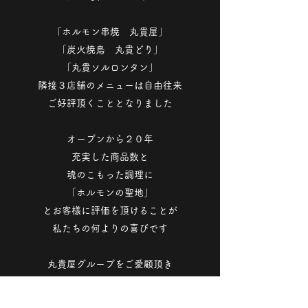
「ホルモン串焼 丸貴屋」
「炭火焼鳥 丸貴どり」
「丸貴ソルロンタン」
隣接３店舗のメニューは自由往来
ご好評頂くこととなりました
オープンから２０年
充実した商品数と
魂のこもった調理に
「ホルモンの聖地」
とお客様に評価を頂けることが
私たちの何よりの喜びです
丸貴屋グループをご愛顧頂き
心より感謝申し上げます