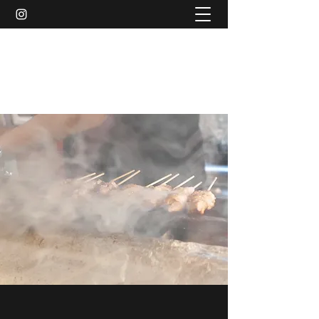
串ホルモン 丸貴屋
マスクの下は笑顔です