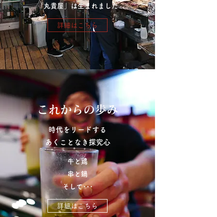
「丸貴屋」
は生まれました
詳細はこちら
これからの歩み
時代をリードする
あくことなき探究心
牛と鶏
串と鍋
そして･･･
詳細はこちら