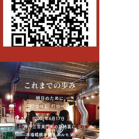
​​これまでの歩み
​​明日のために
打つべし 打つべし
2001年6月17日
神戸三宮東門街の
路地裏に
本場鶴橋串焼きホルモン